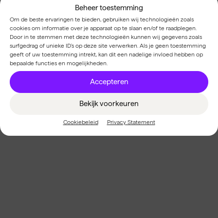
Blog
Beheer toestemming
Om de beste ervaringen te bieden, gebruiken wij technologieën zoals
Een flexibele strategie: zo blijf je
cookies om informatie over je apparaat op te slaan en/of te raadplegen.
Door in te stemmen met deze technologieën kunnen wij gegevens zoals
relevant in 2026
surfgedrag of unieke ID's op deze site verwerken. Als je geen toestemming
geeft of uw toestemming intrekt, kan dit een nadelige invloed hebben op
bepaalde functies en mogelijkheden.
Accepteren
Bekijk voorkeuren
Cookiebeleid
Privacy Statement