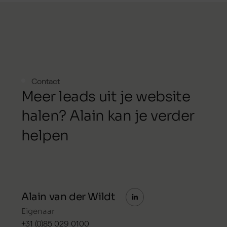
Contact
M
e
e
r
l
e
a
d
s
u
i
t
j
e
w
e
b
s
i
t
e
h
a
l
e
n
?
A
l
a
i
n
k
a
n
j
e
v
e
r
d
e
r
h
e
l
p
e
n
Alain van der Wildt
Eigenaar
+31 (0)85 029 0100