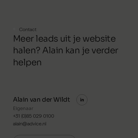
Contact
M
e
e
r
l
e
a
d
s
u
i
t
j
e
w
e
b
s
i
t
e
h
a
l
e
n
?
A
l
a
i
n
k
a
n
j
e
v
e
r
d
e
r
h
e
l
p
e
n
Alain van der Wildt
Eigenaar
+31 (0)85 029 0100
alain@advice.nl