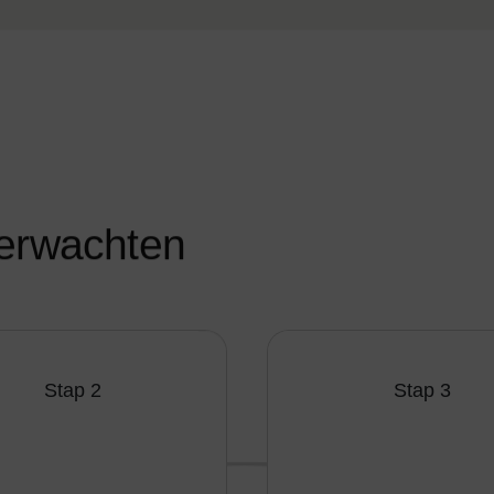
e
r
w
a
c
h
t
e
n
Stap 2
Stap 3