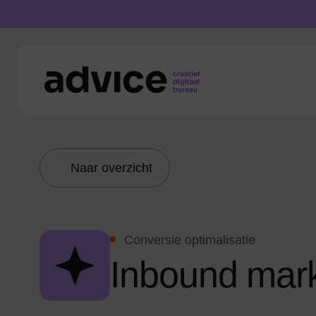
Naar overzicht
Conversie optimalisatie
I
n
b
o
u
n
d
m
a
r