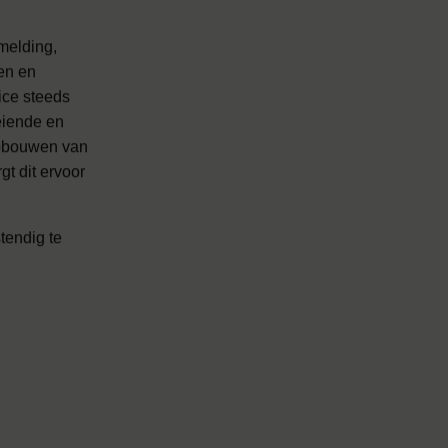
melding,
en en
ice steeds
eiende en
opbouwen van
gt dit ervoor
tendig te