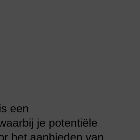
is
een
waarbij
je
potentiële
or
het
aanbieden
van