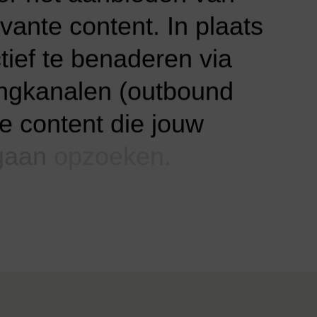
evante
content.
In
plaats
tief
te
benaderen
via
ngkanalen
(outbound
je
content
die
jouw
gaan
opzoeken.