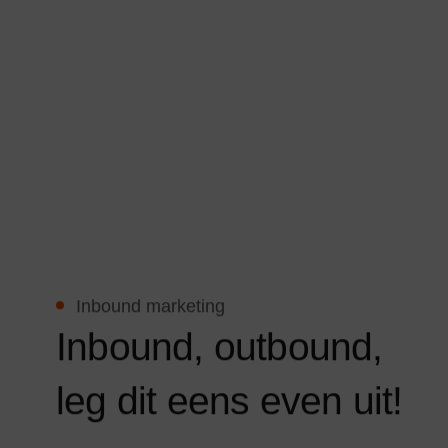
Inbound marketing
I
n
b
o
u
n
d
,
o
u
t
b
o
u
n
d
,
l
e
g
d
i
t
e
e
n
s
e
v
e
n
u
i
t
!