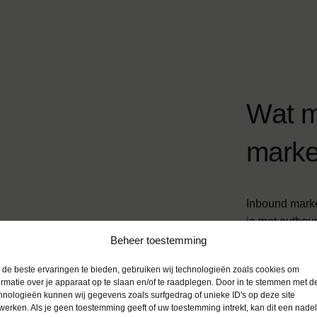
W
a
t
m
a
r
k
Inbound marke
je met outboun
inbound marke
Beheer toestemming
Dit levert mee
de beste ervaringen te bieden, gebruiken wij technologieën zoals cookies om
opzoeken, zijn
ormatie over je apparaat op te slaan en/of te raadplegen. Door in te stemmen met d
Dat betekent e
hnologieën kunnen wij gegevens zoals surfgedrag of unieke ID's op deze site
werken. Als je geen toestemming geeft of uw toestemming intrekt, kan dit een nade