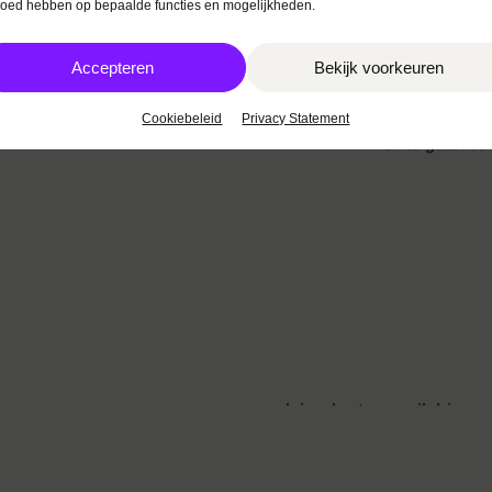
loed hebben op bepaalde functies en mogelijkheden.
Bovendien bou
een stevig ver
branche. Inbou
Accepteren
Bekijk voorkeuren
draait groten
campagnes. Ti
Cookiebeleid
Privacy Statement
en te gaan vo