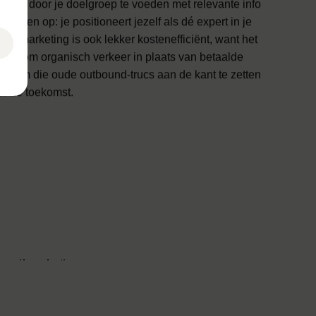
w je door je doelgroep te voeden met relevante info
trouwen op: je positioneert jezelf als dé expert in je
nd marketing is ook lekker kostenefficiënt, want het
deels om organisch verkeer in plaats van betaalde
jd om die oude outbound-trucs aan de kant te zetten
or de toekomst.