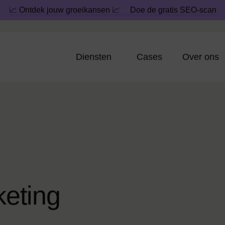
📈 Ontdek jouw groeikansen 📈
Doe de gratis SEO-scan
Diensten
Cases
Over ons
k
e
t
i
n
g