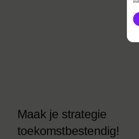
inv
M
a
a
k
j
e
s
t
r
a
t
e
g
i
e
t
o
e
k
o
m
s
t
b
e
s
t
e
n
d
i
g
!