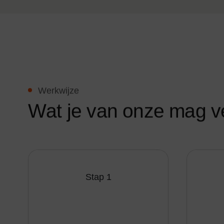
Werkwijze
W
a
t
j
e
v
a
n
o
n
z
e
m
a
g
v
Stap 1