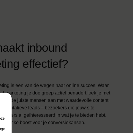
m
a
a
k
t
i
n
b
o
u
n
d
e
t
i
n
g
e
f
f
e
c
t
i
e
f
?
ting is een van de wegen naar online succes. Waar
d marketing je doelgroep actief benadert, trek je met
ting de juiste mensen aan met waardevolle content.
r kwalitatieve leads – bezoekers die jouw site
 immers al geïnteresseerd in wat je te bieden hebt.
eze
en flinke boost voor je conversiekansen.
lige