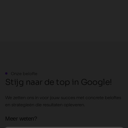
Onze belofte
S
t
i
j
g
n
a
a
r
d
e
t
o
p
i
n
G
o
o
g
l
e
!
We zetten ons in voor jouw succes met concrete beloftes
en strategieën die resultaten opleveren.
Meer weten?