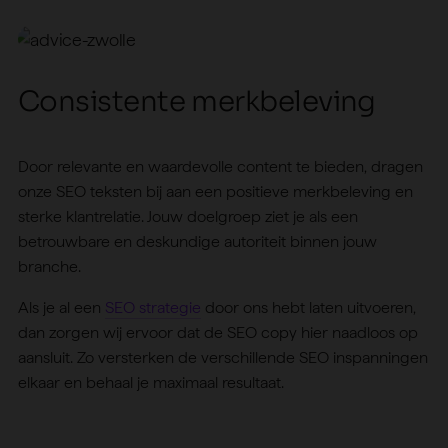
C
o
n
s
i
s
t
e
n
t
e
m
e
r
k
b
e
l
e
v
i
n
g
Door relevante en waardevolle content te bieden, dragen
onze SEO teksten bij aan een positieve merkbeleving en
sterke klantrelatie. Jouw doelgroep ziet je als een
betrouwbare en deskundige autoriteit binnen jouw
branche.
Als je al een
SEO strategie
door ons hebt laten uitvoeren,
dan zorgen wij ervoor dat de SEO copy hier naadloos op
aansluit. Zo versterken de verschillende SEO inspanningen
elkaar en behaal je maximaal resultaat.