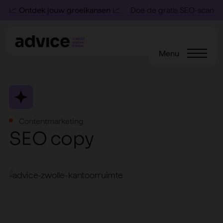
📈 Ontdek jouw groeikansen 📈
Doe de gratis SEO-scan
Menu
Contentmarketing
S
E
O
c
o
p
y