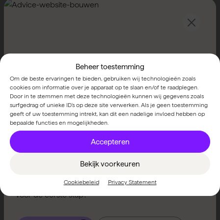
Beheer toestemming
Om de beste ervaringen te bieden, gebruiken wij technologieën zoals
cookies om informatie over je apparaat op te slaan en/of te raadplegen.
Maarten
Doe een gratis SEO-scan
Door in te stemmen met deze technologieën kunnen wij gegevens zoals
Schoemaker
Verbeter je vindbaarheid in
surfgedrag of unieke ID's op deze site verwerken. Als je geen toestemming
geeft of uw toestemming intrekt, kan dit een nadelige invloed hebben op
Copywriter & SEO
Google
bepaalde functies en mogelijkheden.
085 029 0100
maarten@advice.nl
Accepteren
Ontdek hoe jouw website beter kan scoren in Google
Bekijk voorkeuren
met onze gratis SEO-scan. Geen verplichtingen, alleen
kansen om je online zichtbaarheid te vergroten. Klaar
Cookiebeleid
Privacy Statement
voor de eerste stap?