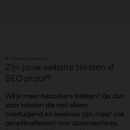
Contentmarketing
Z
i
j
n
j
o
u
w
w
e
b
s
i
t
e
t
e
k
s
t
e
n
a
l
S
E
O
p
r
o
o
f
?
Wil
je
meer
bezoekers
trekken?
Ga
dan
voor
teksten
die
niet
alleen
overtuigend
en
leesbaar
zijn,
maar
ook
geoptimaliseerd
voor
zoekmachines.