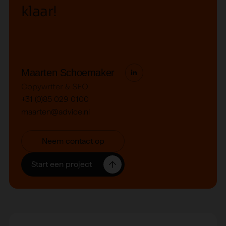
k
l
a
a
r
!
Maarten Schoemaker
Copywriter & SEO
+31 (0)85 029 0100
maarten@advice.nl