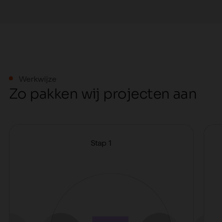
Werkwijze
Z
o
p
a
k
k
e
n
w
i
j
p
r
o
j
e
c
t
e
n
a
a
n
Stap 1