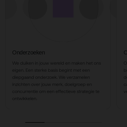
Onderzoeken
C
We duiken in jouw wereld en maken het ons
O
eigen. Een sterke basis begint met een
b
diepgaand onderzoek. We verzamelen
d
inzichten over jouw merk, doelgroep en
c
concurrentie om een effectieve strategie te
v
ontwikkelen.