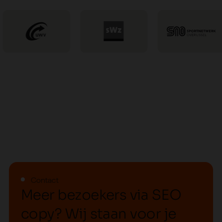
Contact
M
e
e
r
b
e
z
o
e
k
e
r
s
v
i
a
S
E
O
c
o
p
y
?
W
i
j
s
t
a
a
n
v
o
o
r
j
e