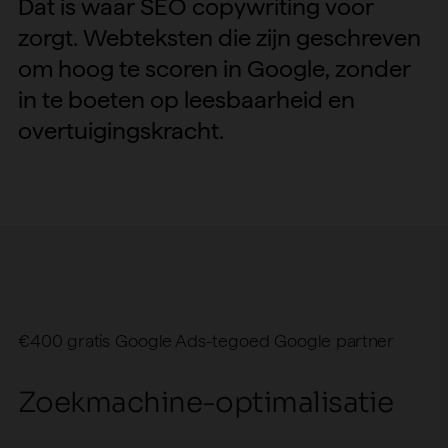
Dat
is
waar
SEO
copywriting
voor
zorgt.
Webteksten
die
zijn
geschreven
om
hoog
te
scoren
in
Google,
zonder
in
te
boeten
op
leesbaarheid
en
overtuigingskracht.
Z
o
e
k
m
a
c
h
i
n
e
-
o
p
t
i
m
a
l
i
s
a
t
i
e