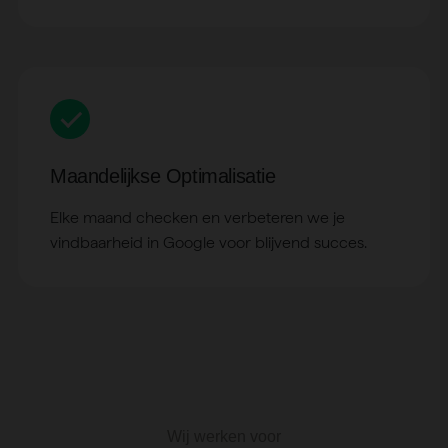
Maandelijkse Optimalisatie
Elke maand checken en verbeteren we je
vindbaarheid in Google voor blijvend succes.
W
i
j
w
e
r
k
e
n
v
o
o
r