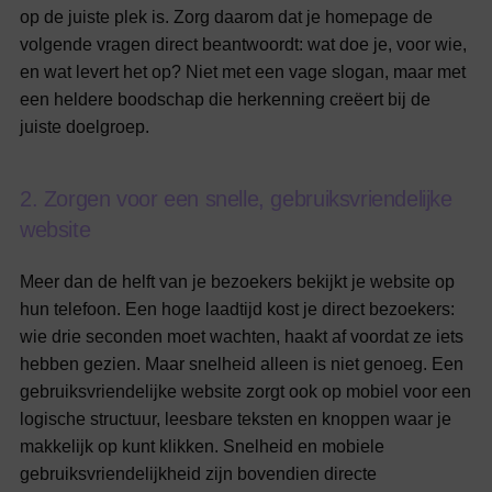
op de juiste plek is. Zorg daarom dat je homepage de
volgende vragen direct beantwoordt: wat doe je, voor wie,
en wat levert het op? Niet met een vage slogan, maar met
een heldere boodschap die herkenning creëert bij de
juiste doelgroep.
2
.
Z
o
r
g
e
n
v
o
o
r
e
e
n
s
n
e
l
l
e
,
g
e
b
r
u
i
k
s
v
r
i
e
n
d
e
l
i
j
k
e
w
e
b
s
i
t
e
Meer dan de helft van je bezoekers bekijkt je website op
hun telefoon. Een hoge laadtijd kost je direct bezoekers:
wie drie seconden moet wachten, haakt af voordat ze iets
hebben gezien. Maar snelheid alleen is niet genoeg. Een
gebruiksvriendelijke website zorgt ook op mobiel voor een
logische structuur, leesbare teksten en knoppen waar je
makkelijk op kunt klikken. Snelheid en mobiele
gebruiksvriendelijkheid zijn bovendien directe