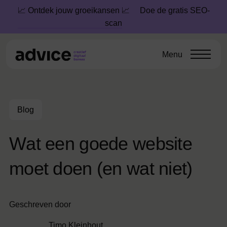
📈 Ontdek jouw groeikansen 📈
Doe de gratis SEO-
scan
Menu
Blog
W
a
t
e
e
n
g
o
e
d
e
w
e
b
s
i
t
e
m
o
e
t
d
o
e
n
(
e
n
w
a
t
n
i
e
t
)
Geschreven door
Timo Kleinhout