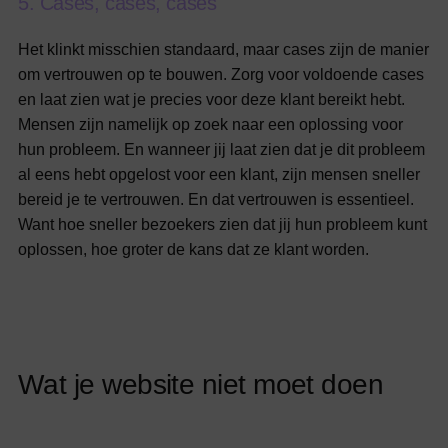
5
.
C
a
s
e
s
,
c
a
s
e
s
,
c
a
s
e
s
Het klinkt misschien standaard, maar cases zijn de manier
om vertrouwen op te bouwen. Zorg voor voldoende cases
en laat zien wat je precies voor deze klant bereikt hebt.
Mensen zijn namelijk op zoek naar een oplossing voor
hun probleem. En wanneer jij laat zien dat je dit probleem
al eens hebt opgelost voor een klant, zijn mensen sneller
bereid je te vertrouwen. En dat vertrouwen is essentieel.
Want hoe sneller bezoekers zien dat jij hun probleem kunt
oplossen, hoe groter de kans dat ze klant worden.
W
a
t
j
e
w
e
b
s
i
t
e
n
i
e
t
m
o
e
t
d
o
e
n