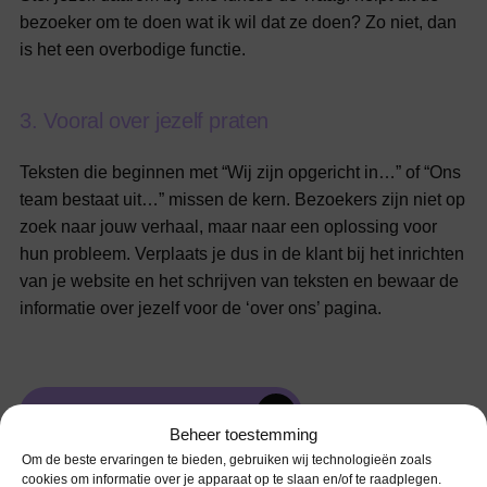
bezoeker om te doen wat ik wil dat ze doen? Zo niet, dan
is het een overbodige functie.
3
.
V
o
o
r
a
l
o
v
e
r
j
e
z
e
l
f
p
r
a
t
e
n
Teksten die beginnen met “Wij zijn opgericht in…” of “Ons
team bestaat uit…” missen de kern. Bezoekers zijn niet op
zoek naar jouw verhaal, maar naar een oplossing voor
hun probleem. Verplaats je dus in de klant bij het inrichten
van je website en het schrijven van teksten en bewaar de
informatie over jezelf voor de ‘over ons’ pagina.
Beheer toestemming
Om de beste ervaringen te bieden, gebruiken wij technologieën zoals
cookies om informatie over je apparaat op te slaan en/of te raadplegen.