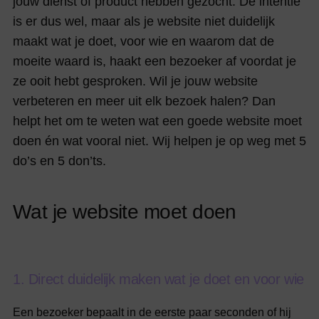
jouw dienst of product hebben gezocht. De intentie
is er dus wel, maar als je website niet duidelijk
maakt wat je doet, voor wie en waarom dat de
moeite waard is, haakt een bezoeker af voordat je
ze ooit hebt gesproken. Wil je jouw website
verbeteren en meer uit elk bezoek halen? Dan
helpt het om te weten wat een goede website moet
doen én wat vooral niet. Wij helpen je op weg met 5
do’s en 5 don’ts.
W
a
t
j
e
w
e
b
s
i
t
e
m
o
e
t
d
o
e
n
1
.
D
i
r
e
c
t
d
u
i
d
e
l
i
j
k
m
a
k
e
n
w
a
t
j
e
d
o
e
t
e
n
v
o
o
r
w
i
e
Een bezoeker bepaalt in de eerste paar seconden of hij