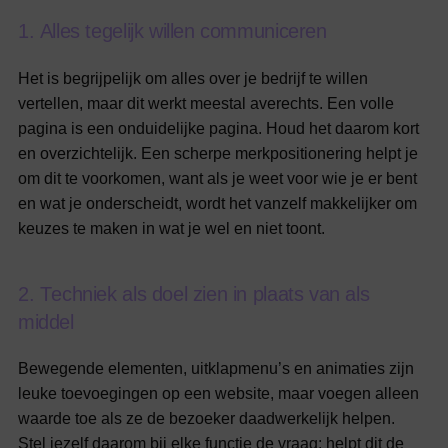
1
.
A
l
l
e
s
t
e
g
e
l
i
j
k
w
i
l
l
e
n
c
o
m
m
u
n
i
c
e
r
e
n
Het is begrijpelijk om alles over je bedrijf te willen
vertellen, maar dit werkt meestal averechts. Een volle
pagina is een onduidelijke pagina. Houd het daarom kort
en overzichtelijk. Een scherpe merkpositionering helpt je
om dit te voorkomen, want als je weet voor wie je er bent
en wat je onderscheidt, wordt het vanzelf makkelijker om
keuzes te maken in wat je wel en niet toont.
2
.
T
e
c
h
n
i
e
k
a
l
s
d
o
e
l
z
i
e
n
i
n
p
l
a
a
t
s
v
a
n
a
l
s
m
i
d
d
e
l
Bewegende elementen, uitklapmenu’s en animaties zijn
leuke toevoegingen op een website, maar voegen alleen
waarde toe als ze de bezoeker daadwerkelijk helpen.
Stel jezelf daarom bij elke functie de vraag: helpt dit de