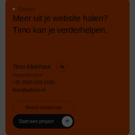
Contact
M
e
e
r
u
i
t
j
e
w
e
b
s
i
t
e
h
a
l
e
n
?
T
i
m
o
k
a
n
j
e
v
e
r
d
e
r
h
e
l
p
e
n
.
Timo Kleinhout
Digital designer
+31 (0)85 029 0100
timo@advice.nl