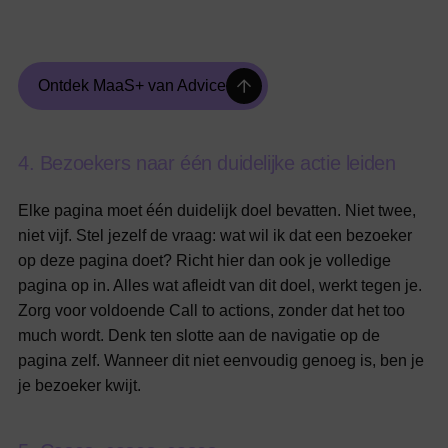
4
.
B
e
z
o
e
k
e
r
s
n
a
a
r
é
é
n
d
u
i
d
e
l
i
j
k
e
a
c
t
i
e
l
e
i
d
e
n
Elke pagina moet één duidelijk doel bevatten. Niet twee,
niet vijf. Stel jezelf de vraag: wat wil ik dat een bezoeker
op deze pagina doet? Richt hier dan ook je volledige
pagina op in. Alles wat afleidt van dit doel, werkt tegen je.
Zorg voor voldoende Call to actions, zonder dat het too
much wordt. Denk ten slotte aan de navigatie op de
pagina zelf. Wanneer dit niet eenvoudig genoeg is, ben je
je bezoeker kwijt.