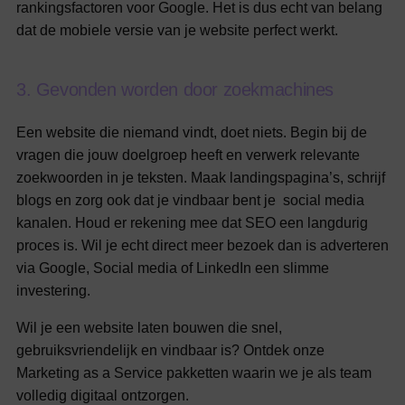
rankingsfactoren voor Google. Het is dus echt van belang
dat de mobiele versie van je website perfect werkt.
3
.
G
e
v
o
n
d
e
n
w
o
r
d
e
n
d
o
o
r
z
o
e
k
m
a
c
h
i
n
e
s
Een website die niemand vindt, doet niets. Begin bij de
vragen die jouw doelgroep heeft en verwerk relevante
zoekwoorden in je teksten. Maak landingspagina’s, schrijf
blogs en zorg ook dat je vindbaar bent je social media
kanalen. Houd er rekening mee dat SEO een langdurig
proces is. Wil je echt direct meer bezoek dan is adverteren
via Google, Social media of LinkedIn een slimme
investering.
Wil je een website laten bouwen die snel,
gebruiksvriendelijk en vindbaar is? Ontdek onze
Marketing as a Service pakketten waarin we je als team
volledig digitaal ontzorgen.