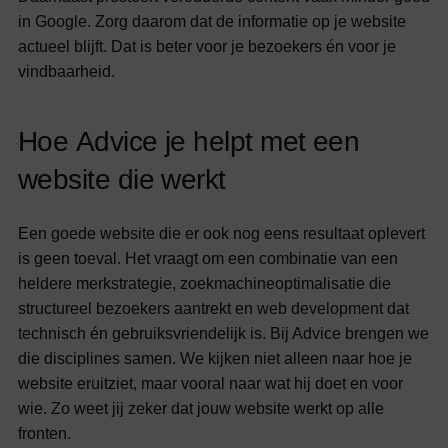
in Google. Zorg daarom dat de informatie op je website
actueel blijft. Dat is beter voor je bezoekers én voor je
vindbaarheid.
H
o
e
A
d
v
i
c
e
j
e
h
e
l
p
t
m
e
t
e
e
n
w
e
b
s
i
t
e
d
i
e
w
e
r
k
t
Een goede website die er ook nog eens resultaat oplevert
is geen toeval. Het vraagt om een combinatie van een
heldere merkstrategie, zoekmachineoptimalisatie die
structureel bezoekers aantrekt en web development dat
technisch én gebruiksvriendelijk is. Bij Advice brengen we
die disciplines samen. We kijken niet alleen naar hoe je
website eruitziet, maar vooral naar wat hij doet en voor
wie. Zo weet jij zeker dat jouw website werkt op alle
fronten.