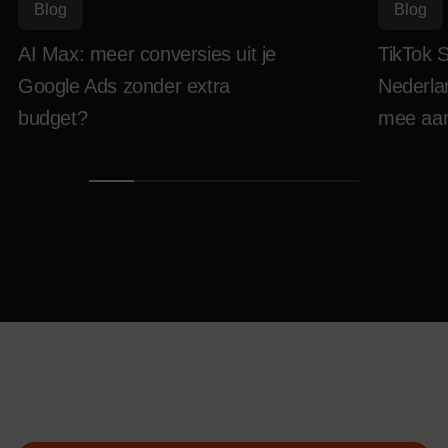
Blog
Blog
AI Max: meer conversies uit je
TikTok 
Google Ads zonder extra
Nederlan
budget?
mee aan 